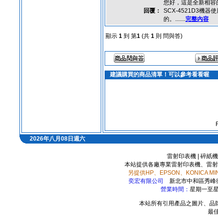
您好，這是全新相容
回覆：
SCX-4521D3
的。.......
完整內容
顯示
1
到 第
1
(共
1
則 問與答)
建議購買的商品清單！可以參考看看喔
2026年八月08日週六
雷射印表機
|
碎紙機
本站提供各廠專業雷射印表機、雷射
另提供HP、EPSON、KONICA 
奕宏有限公司
新北市中和區秀峰
營業時間：
星期一至星期
本站所有引用產品之圖片、品
最佳