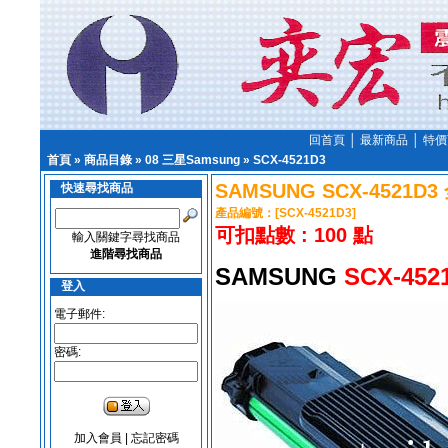
回首頁
│
最新商品
│
特價
首頁
»
商品目錄
»
08 三星Samsung
»
SCX-4521D3
SAMSUNG SCX-4521
快速尋找商品
產品編號：[SCX-4521D3]
可扣點數 : 100 點
輸入關鍵字尋找商品
進階尋找商品
SAMSUNG
SCX-452
登入
電子郵件:
密碼:
加入會員
|
忘記密碼