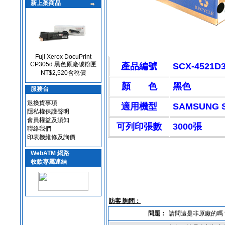
新上架商品
Fuji Xerox DocuPrint
CP305d 黑色原廠碳粉匣
產品編號
SCX-4521D
NT$2,520含稅價
顏 色
黑色
服務台
退換貨事項
適用機型
SAMSUNG 
隱私權保護聲明
會員權益及須知
可列印張數
3000張
聯絡我們
印表機維修及詢價
WebATM 網路
收款專屬連結
訪客 詢問：
問題：
請問這是非原廠的嗎？ 