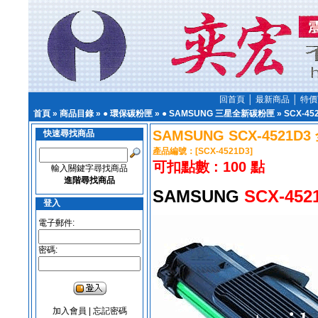
回首頁
│
最新商品
│
特價
首頁
»
商品目錄
»
● 環保碳粉匣
»
● SAMSUNG 三星全新碳粉匣
»
SCX-45
SAMSUNG SCX-4521
快速尋找商品
產品編號：[SCX-4521D3]
可扣點數 : 100 點
輸入關鍵字尋找商品
進階尋找商品
SAMSUNG
SCX-452
登入
電子郵件:
密碼:
加入會員
|
忘記密碼