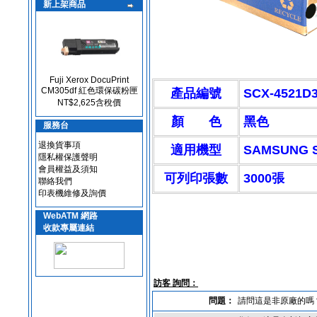
新上架商品
Fuji Xerox DocuPrint
CM305df 紅色環保碳粉匣
產品編號
SCX-4521D
NT$2,625含稅價
顏 色
黑色
服務台
退換貨事項
適用機型
SAMSUNG 
隱私權保護聲明
會員權益及須知
可列印張數
3000張
聯絡我們
印表機維修及詢價
WebATM 網路
收款專屬連結
訪客 詢問：
問題：
請問這是非原廠的嗎？ 