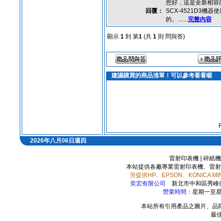
您好，這是全新相容
回覆：
SCX-4521D3
的。.......
完整內容
顯示
1
到 第
1
(共
1
則 問與答)
建議購買的商品清單！可以參考看看喔
2026年八月06日週四
雷射印表機
|
碎紙機
本站提供各廠專業雷射印表機、雷射
另提供HP、EPSON、KONICA 
奕宏有限公司
新北市中和區秀峰
營業時間：
星期一至星期
本站所有引用產品之圖片、品
最佳