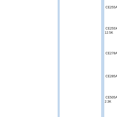
CE255
CE255
12.5K
CE278
CE285
CE505
2.3K