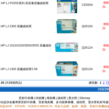
價格
X HP LJ P2055系列 高容量原廠碳粉匣
CE505X
詢
價格
A HP LJ 2300 原廠碳粉匣
Q2610A
詢
 HP LJ 1010/1020/3050/3055 原廠碳粉
價格
Q2612A
詢
價格
A HP LJ 1300 原廠碳粉匣2.5K
Q2613A
詢
到
20
(共
33
個商品)
總頁數:
1
2
[
31922
雷射印表機
|
碎紙機
|
傳真機
|
碳粉匣
|
墨水匣
|
Sitemap
本站提供各廠專業雷射印表機、雷射傳真機、多功能事務機、碳粉匣、墨水匣耗材等服
另提供HP、EPSON、KONICA MINOLTA...等各大品牌，點陣、噴墨、雷射印表機維