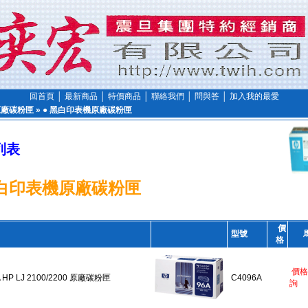
回首頁
│
最新商品
│
特價商品
│
聯絡我們
│
問與答
│
加入我的最愛
P原廠碳粉匣
»
● 黑白印表機原廠碳粉匣
列表
白印表機原廠碳粉匣
價
型號
格
價格
 HP LJ 2100/2200 原廠碳粉匣
C4096A
詢