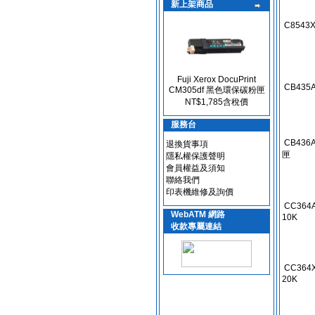
新上架商品
C8543X
Fuji Xerox DocuPrint
CB435
CM305df 黑色環保碳粉匣
NT$1,785含稅價
服務台
CB436A
退換貨事項
匣
隱私權保護聲明
會員權益及須知
聯絡我們
印表機維修及詢價
CC364A
WebATM 網路
10K
收款專屬連結
CC364X
20K