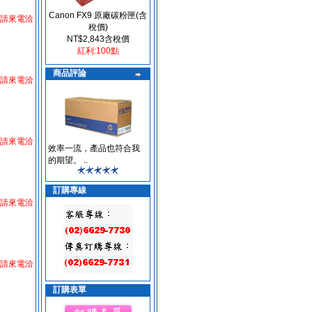
Canon FX9 原廠碳粉匣(含
請來電洽
稅價)
NT$2,843含稅價
紅利:100點
商品評論
請來電洽
請來電洽
效率一流，產品也符合我
的期望。 ..
訂購專線
請來電洽
請來電洽
訂購表單