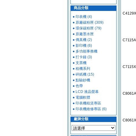
商品分類
C4129
● 印表機 (4)
● 原廠碳粉匣 (309)
● 環保碳粉匣 (79)
● 原廠墨水匣
● 傳真機 (2)
C7115A
● 影印機 (6)
● 多功能事務機
● 打卡鐘 (3)
● 支票機
C7115X
● 租機系列
● 碎紙機 (15)
● 點驗鈔機
● 色帶
● LCD 液晶螢幕
C8061
● 電腦軟體
● 印表機租賃專區
● 印表機維修專區 (6)
廠牌分類
C8061