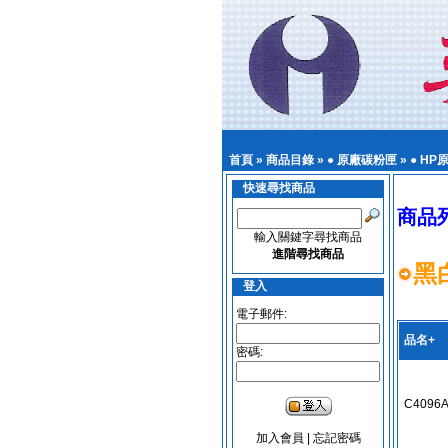
首頁
»
商品目錄
»
● 原廠碳粉匣
»
● H
快速尋找商品
商品
輸入關鍵字尋找商品
進階尋找商品
黑
登入
電子郵件:
品名+
密碼:
C4096A
加入會員
|
忘記密碼