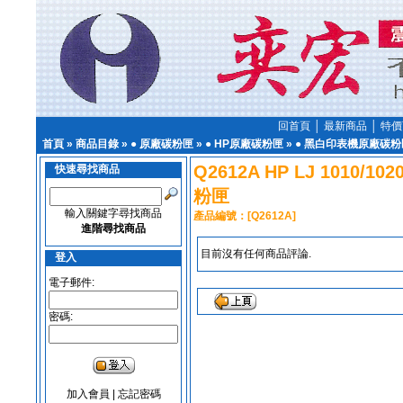
回首頁
│
最新商品
│
特價
首頁
»
商品目錄
»
● 原廠碳粉匣
»
● HP原廠碳粉匣
»
● 黑白印表機原廠碳粉
Q2612A HP LJ 1010/10
快速尋找商品
粉匣
輸入關鍵字尋找商品
產品編號：[Q2612A]
進階尋找商品
目前沒有任何商品評論.
登入
電子郵件:
密碼:
加入會員
|
忘記密碼