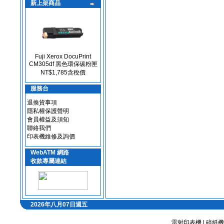
新上架商品
Fuji Xerox DocuPrint
CM305df 黑色環保碳粉匣
NT$1,785含稅價
服務台
退換貨事項
隱私權保護聲明
會員權益及須知
聯絡我們
印表機維修及詢價
WebATM 網路
收款專屬連結
2026年八月07日週五
雷射印表機
|
碎紙機